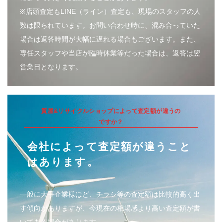
※店頭査定もLINE（ライン）査定も、現場のスタッフの人
数は限られています。お問い合わせ時に、混み合っていた
場合は返答時間が大幅に遅れる場合もございます。また、
専任スタッフや当店が臨時休業等だった場合は、返答は翌
営業日となります。
質屋&リサイクルショップによって査定額が違うの
ですか？
会社によって査定額が違うこと
はあります。
一般に大手企業様ほど、チラシ等の査定額は比較的高く出
す傾向がありますが、今現在の相場感より高い査定額が書
いてある場合があります。