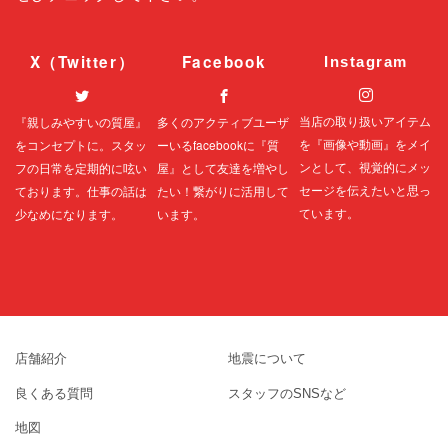
X（Twitter）
Facebook
Instagram
当店の取り扱いアイテム
『親しみやすいの質屋』
多くのアクティブユーザ
を『画像や動画』をメイ
をコンセプトに。スタッ
ーいる
facebook
に『質
ンとして、視覚的にメッ
フの日常を定期的に呟い
屋』として友達を増やし
セージを伝えたいと思っ
ております。仕事の話は
たい！繋がりに活用して
ています。
少なめになります。
います。
店舗紹介
地震について
良くある質問
スタッフのSNSなど
地図